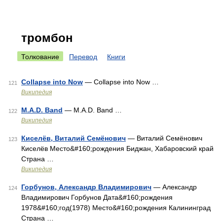
тромбон
Толкование
Перевод
Книги
Collapse into Now
— Collapse into Now …
121
Википедия
M.A.D. Band
— M.A.D. Band …
122
Википедия
Киселёв, Виталий Семёнович
— Виталий Семёнович
123
Киселёв Место&#160;рождения Биджан, Хабаровский край
Страна …
Википедия
Горбунов, Александр Владимирович
— Александр
124
Владимирович Горбунов Дата&#160;рождения
1978&#160;год(1978) Место&#160;рождения Калининград
Страна …