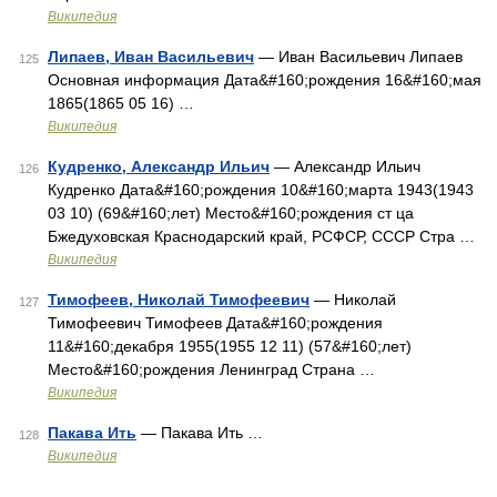
Википедия
Липаев, Иван Васильевич
— Иван Васильевич Липаев
125
Основная информация Дата&#160;рождения 16&#160;мая
1865(1865 05 16) …
Википедия
Кудренко, Александр Ильич
— Александр Ильич
126
Кудренко Дата&#160;рождения 10&#160;марта 1943(1943
03 10) (69&#160;лет) Место&#160;рождения ст ца
Бжедуховская Краснодарский край, РСФСР, СССР Стра …
Википедия
Тимофеев, Николай Тимофеевич
— Николай
127
Тимофеевич Тимофеев Дата&#160;рождения
11&#160;декабря 1955(1955 12 11) (57&#160;лет)
Место&#160;рождения Ленинград Страна …
Википедия
Пакава Ить
— Пакава Ить …
128
Википедия